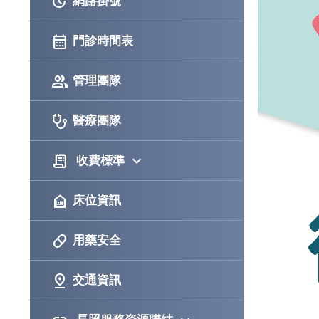
more_time
網路掛號
calendar_month
門診時間表
group
管理團隊
stethoscope
醫療團隊
receipt_long
keyboard_arrow_down
收費標準
night_shelter
床位資訊
pill
用藥安全
pin_drop
交通資訊