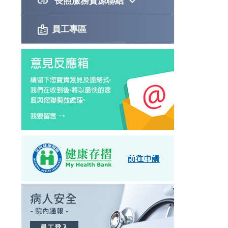
link
keyboard_arrow_down
長照服務資源聯結
badge
員工專區