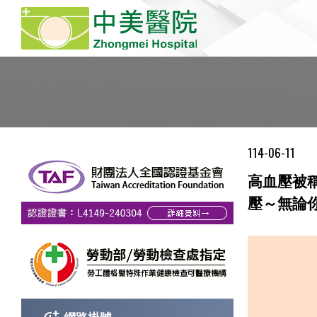
114-06-11
高血壓被
壓～無論