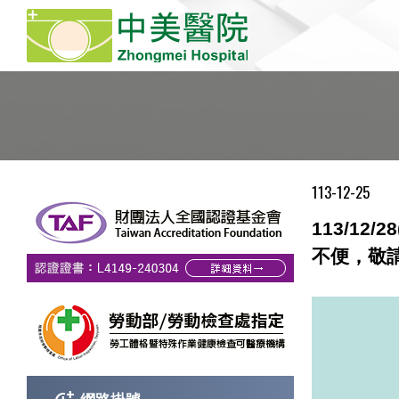
113-12-25
113/1
不便，敬請