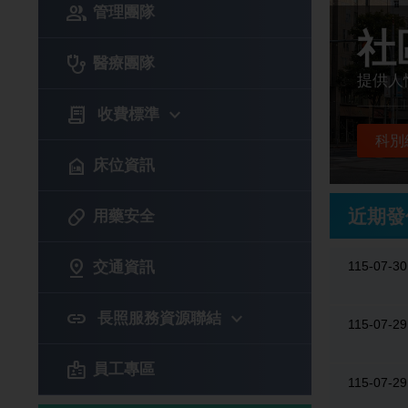
group
管理團隊
社
stethoscope
醫療團隊
提供人
receipt_long
keyboard_arrow_down
收費標準
科別
night_shelter
床位資訊
pill
近期發
用藥安全
pin_drop
交通資訊
115-07-30
link
keyboard_arrow_down
長照服務資源聯結
115-07-29
badge
員工專區
115-07-29