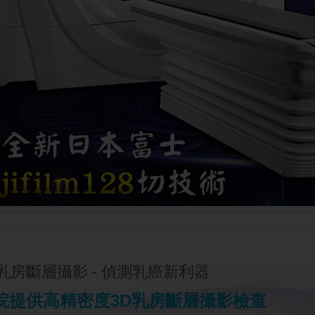
D乳房斷層攝影 - 偵測乳癌新利器
院提供高精密度3D乳房斷層攝影檢查