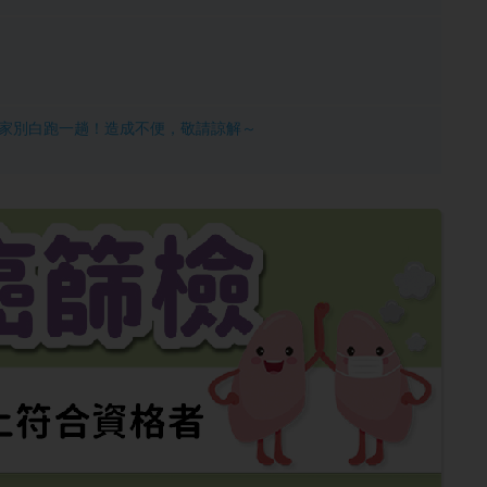
醒大家別白跑一趟！造成不便，敬請諒解～