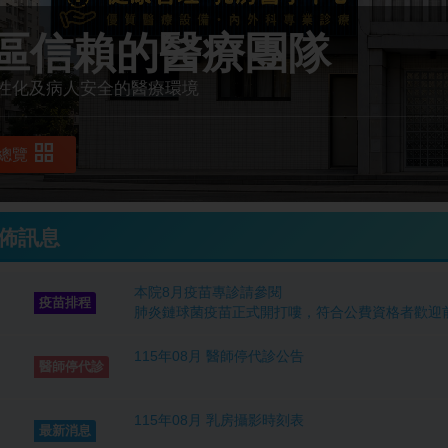
區信賴的醫療團隊
性化及病人安全的醫療環境
grid_view
總覽
佈訊息
本院8月疫苗專診請參閱

疫苗排程
肺炎鏈球菌疫苗正式開打嘍，符合公費資格者歡迎
115年08月 醫師停代診公告
醫師停代診
115年08月 乳房攝影時刻表
最新消息