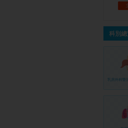
科別總
乳房外科暨