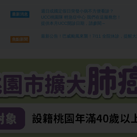
週日或國定假日突發小病不方便看診？ 

最新消息
UCC桃園隊 輕急症中心 我們在這服務您！

提供本月UCC開診日期，請參閱～
最新公告！巴威颱風來襲！7/11 全院休診，提
焦點新聞