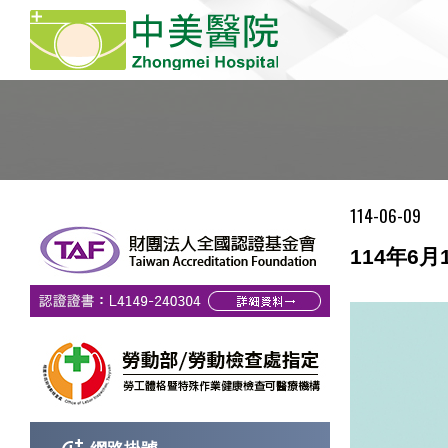
114-06-09
114年6