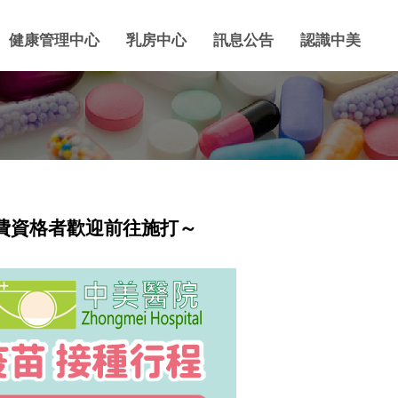
健康管理中心
乳房中心
訊息公告
認識中美
費資格者歡迎前往施打～