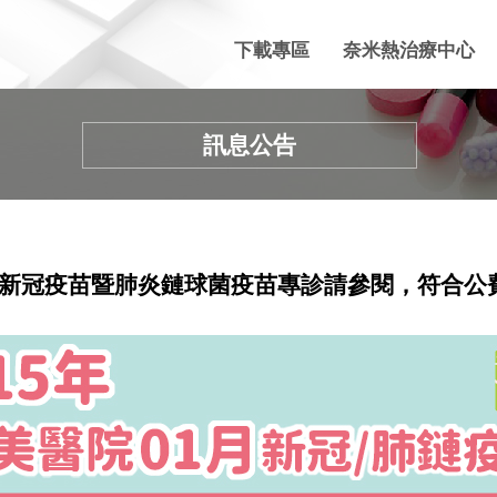
下載專區
奈米熱治療中心
訊息公告
新冠疫苗暨肺炎鏈球菌疫苗專診請參閱，符合公