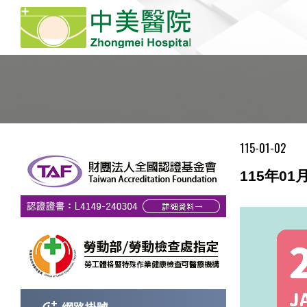
115-01-02
115年0